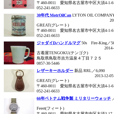
〒460-0011 愛知県名古屋市中区大須4-1-6
052-241-6633
30年代 MotrOilCan
LYTON OIL COMPANY
20
GREAT(グレート)
〒460-0011 愛知県名古屋市中区大須4-1-6
052-241-6633
ジャダイDハンドルマグ
50s Fire-King／
2014-
古着屋TENGOKU(テンゴク)
鳥取県鳥取市吉方温泉４丁目７２５
0857-30-5446
レザーキーホルダー
新品 RRL／6,090
2013-12-05
GREAT(グレート)
〒460-0011 愛知県名古屋市中区大須4-1-6
052-241-6633
66年ベトナム戦争製 ミリタリーウォッチ
／
Feeet(フィート)
〒460-0011 愛知県名古屋市中区大須3-1