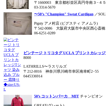
〒1660003 東京都杉並区高円寺南３−４
03-3314-5670
〜50’s "Champion" Sweat Cardigan
／SOL
Pigsty アメ村店 (ピグスティ アメムラ)
〒542-0086 大阪府大阪市中央区西心斎橋1
06-6251-0289
ビンテージ トリコタグ UCLA プリントカレッジTシ
8000
LATHRILLS〜ラスリルズ
〒212-0016 神奈川県川崎市幸区南幸町2−55
0445336914
50’s コットンパーカ MIT
チャンピオン
GREAT(グレート)