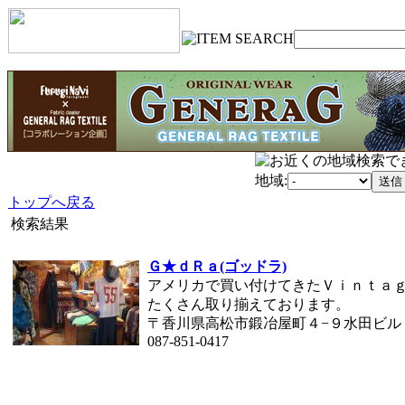
地域:
トップへ戻る
検索結果
Ｇ★ｄＲａ(ゴッドラ)
アメリカで買い付けてきたＶｉｎｔａ
たくさん取り揃えております。
〒香川県高松市鍛冶屋町４−９水田ビル
087-851-0417